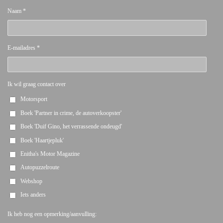
Naam *
E-mailadres *
Ik wil graag contact over
Motorsport
Boek 'Partner in crime, de autoverkoopster'
Boek 'Duif Gino, het verrassende ondeugd'
Boek 'Haartjepluk'
Enitha's Motor Magazine
Autopuzzelroute
Webshop
Iets anders
Ik heb nog een opmerking/aanvulling: