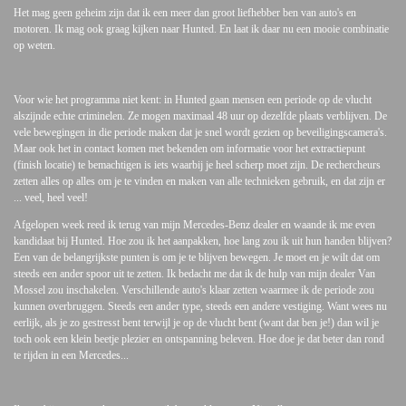
Het mag geen geheim zijn dat ik een meer dan groot liefhebber ben van auto's en
motoren. Ik mag ook graag kijken naar Hunted. En laat ik daar nu een mooie combinatie
op weten.
Voor wie het programma niet kent: in Hunted gaan mensen een periode op de vlucht
alszijnde echte criminelen. Ze mogen maximaal 48 uur op dezelfde plaats verblijven. De
vele bewegingen in die periode maken dat je snel wordt gezien op beveiligingscamera's.
Maar ook het in contact komen met bekenden om informatie voor het extractiepunt
(finish locatie) te bemachtigen is iets waarbij je heel scherp moet zijn. De rechercheurs
zetten alles op alles om je te vinden en maken van alle technieken gebruik, en dat zijn er
... veel, heel veel!
Afgelopen week reed ik terug van mijn Mercedes-Benz dealer en waande ik me even
kandidaat bij Hunted. Hoe zou ik het aanpakken, hoe lang zou ik uit hun handen blijven?
Een van de belangrijkste punten is om je te blijven bewegen. Je moet en je wilt dat om
steeds een ander spoor uit te zetten. Ik bedacht me dat ik de hulp van mijn dealer Van
Mossel zou inschakelen. Verschillende auto's klaar zetten waarmee ik de periode zou
kunnen overbruggen. Steeds een ander type, steeds een andere vestiging. Want wees nu
eerlijk, als je zo gestresst bent terwijl je op de vlucht bent (want dat ben je!) dan wil je
toch ook een klein beetje plezier en ontspanning beleven. Hoe doe je dat beter dan rond
te rijden in een Mercedes...