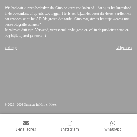
Wie had ooit kunnen bedenken dat Gino de krant zou halen of... dat hij in het buitenland
in de boekenkast of op tafel zou liggen. Het is een bijzonder beest die de eer verdient en
dat snappen ze bij het AD "de groten der aarde.. Gino mag zich in het rijtje wezens met
heuse biografie scharen."
Je zal maar duif zijn. Verwend, verrassend, ondeugend en vol in de publiciteit staan en
nog blijft hij heel gewoon ;-)
«
Vorige
Volgende
»
© 2020 - 2026 Ducatiste in Hart en Nieren
E-mailadres
Instagram
WhatsApp