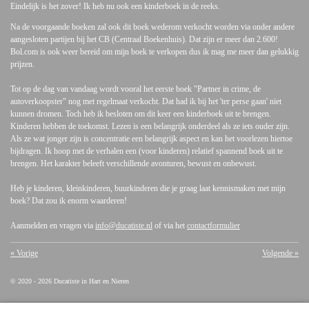
Eindelijk is het zover! Ik heb nu ook een kinderboek in de reeks.
Na de voorgaande boeken zal ook dit boek wederom verkocht worden via onder andere
aangesloten partijen bij het CB (Centraal Boekenhuis). Dat zijn er meer dan 2.600!
Bol.com is ook weer bereid om mijn boek te verkopen dus ik mag me meer dan gelukkig
prijzen.
Tot op de dag van vandaag wordt vooral het eerste boek "Partner in crime, de
autoverkoopster" nog met regelmaat verkocht. Dat had ik bij het 'ter perse gaan' niet
kunnen dromen. Toch heb ik besloten om dit keer een kinderboek uit te brengen.
Kinderen hebben de toekomst. Lezen is een belangrijk onderdeel als ze iets ouder zijn.
Als ze wat jonger zijn is concentratie een belangrijk aspect en kan het voorlezen hiertoe
bijdragen. Ik hoop met de verhalen een (voor kinderen) relatief spannend boek uit te
brengen. Het karakter beleeft verschillende avonturen, bewust en onbewust.
Heb je kinderen, kleinkinderen, buurkinderen die je graag laat kennismaken met mijn
boek? Dat zou ik enorm waarderen!
Aanmelden en vragen via
info@ducatiste.nl
of via het
contactformulier
«
Vorige
Volgende
»
© 2020 - 2026 Ducatiste in Hart en Nieren